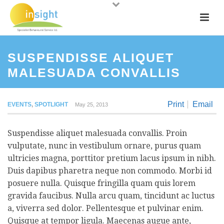
SUSPENDISSE ALIQUET
MALESUADA CONVALLIS
Print
Email
EVENTS
,
SPOTLIGHT
May 25, 2013
Suspendisse aliquet malesuada convallis. Proin
vulputate, nunc in vestibulum ornare, purus quam
ultricies magna, porttitor pretium lacus ipsum in nibh.
Duis dapibus pharetra neque non commodo. Morbi id
posuere nulla. Quisque fringilla quam quis lorem
gravida faucibus. Nulla arcu quam, tincidunt ac luctus
a, viverra sed dolor. Pellentesque et pulvinar enim.
Quisque at tempor ligula. Maecenas augue ante,