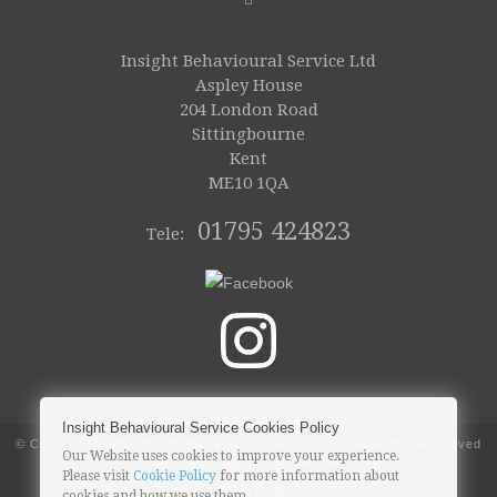
Insight Behavioural Service Ltd
Aspley House
204 London Road
Sittingbourne
Kent
ME10 1QA
01795 424823
Tele:
Insight Behavioural Service Cookies Policy
© Copyright
2026 | Insight Behavioural Service Ltd | All Rights Reserved
Our Website uses cookies to improve your experience.
Company Registration Number: 7068363
Please visit
Cookie Policy
for more information about
Cookie Policy
cookies and how we use them.