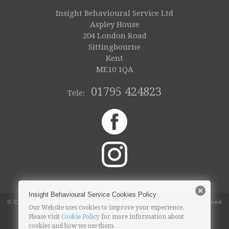
Insight Behavioural Service Ltd
Aspley House
204 London Road
Sittingbourne
Kent
ME10 1QA
01795 424823
Tele:
Insight Behavioural Service Cookies Policy
© Copyright
2026 | Insight Behavioural Service Ltd | All Rights Reserved
Our Website uses cookies to improve your experience.
Company Registration Number: 7068363
Please visit
Cookie Policy
for more information about
Cookie Policy
cookies and how we use them.