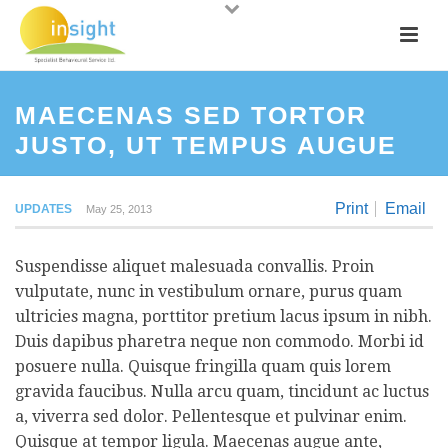
MAECENAS SED TORTOR
JUSTO, UT TEMPUS AUGUE
Print
Email
UPDATES
May 25, 2013
Suspendisse aliquet malesuada convallis. Proin
vulputate, nunc in vestibulum ornare, purus quam
ultricies magna, porttitor pretium lacus ipsum in nibh.
Duis dapibus pharetra neque non commodo. Morbi id
posuere nulla. Quisque fringilla quam quis lorem
gravida faucibus. Nulla arcu quam, tincidunt ac luctus
a, viverra sed dolor. Pellentesque et pulvinar enim.
Quisque at tempor ligula. Maecenas augue ante,