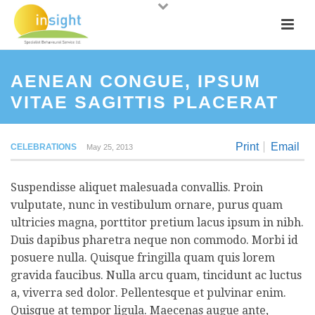
AENEAN CONGUE, IPSUM
VITAE SAGITTIS PLACERAT
Print
Email
CELEBRATIONS
May 25, 2013
Suspendisse aliquet malesuada convallis. Proin
vulputate, nunc in vestibulum ornare, purus quam
ultricies magna, porttitor pretium lacus ipsum in nibh.
Duis dapibus pharetra neque non commodo. Morbi id
posuere nulla. Quisque fringilla quam quis lorem
gravida faucibus. Nulla arcu quam, tincidunt ac luctus
a, viverra sed dolor. Pellentesque et pulvinar enim.
Quisque at tempor ligula. Maecenas augue ante,