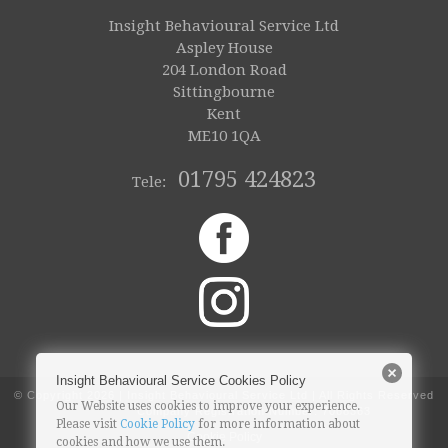
Insight Behavioural Service Ltd
Aspley House
204 London Road
Sittingbourne
Kent
ME10 1QA
01795 424823
Tele:
Insight Behavioural Service Cookies Policy
© Copyright
2026 | Insight Behavioural Service Ltd | All Rights Reserved
Our Website uses cookies to improve your experience.
Company Registration Number: 7068363
Please visit
Cookie Policy
for more information about
Cookie Policy
cookies and how we use them.